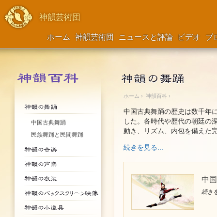
神韻芸術団
ホーム
神韻芸術団
ニュースと評論
ビデオ
ブ
ホーム
›
神韻百科
›
中国古典舞踊の歴史は数千年
した。各時代や歴代の朝廷の深
中国古典舞踊
動き、リズム、内包を備えた
民族舞踊と民間舞踊
続きを見る...
中国
続きを