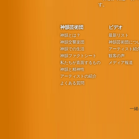
す。
神韻芸術団
ビデオ
神韻とは？
最新リスト
神韻交響楽団
神韻芸術団につ
神韻での生活
アーティスト紹
神韻ファクトシート
観客の声
私たちが直面するもの
メディア報道
神韻と精神性
アーティストの紹介
よくある質問
一緒