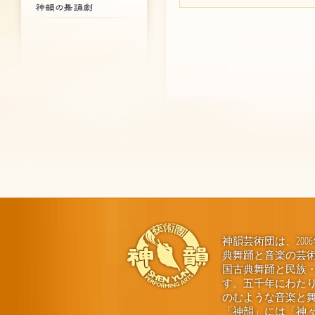
神韻芸術団は、20
典舞踊と音楽の芸
国古典舞踊と民族
す。五千年にわた
のむような音楽と
「神韻」には「神