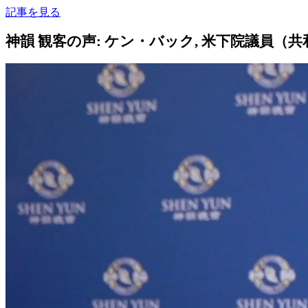
記事を見る
神韻 観客の声: ケン・バック, 米下院議員（共