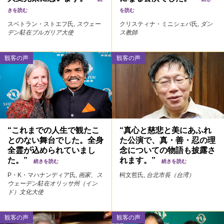
きを読む
を読む
スベトラン・ストエフ氏,
スウェー
クリスティナ・ミニシェバ氏,
ダン
デン駐在ブルガリア大使
ス教師
観客の声
観客の声
“これまでの人生で観たこ
“真心と慈悲と美にあふれ
とのない舞台でした。全身
た公演で、真・善・忍の理
全霊が込められていまし
念についての物語も披露さ
た。”
れます。”
続きを読む
続きを読む
P・K・マハナンディア氏,
画家、ス
柯文哲氏,
台北市長（台湾）
ウェーデン駐在オリッサ州（イン
ド）文化大使
観客の声
観客の声