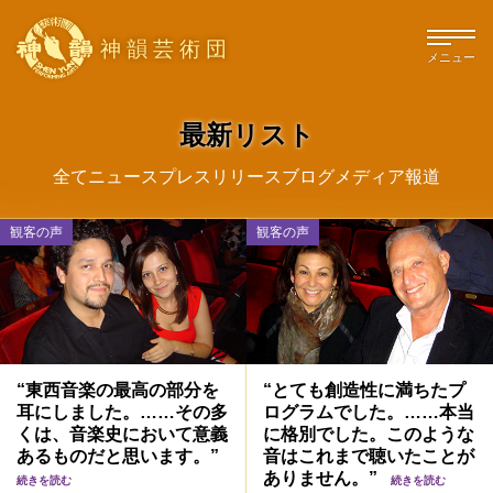
神韻芸術団
メニュー
最新リスト
全て
ニュース
プレスリリース
ブログ
メディア報道
観客の声
観客の声
“東西音楽の最高の部分を
“とても創造性に満ちたプ
耳にしました。……その多
ログラムでした。……本当
くは、音楽史において意義
に格別でした。このような
あるものだと思います。”
音はこれまで聴いたことが
ありません。”
続きを読む
続きを読む