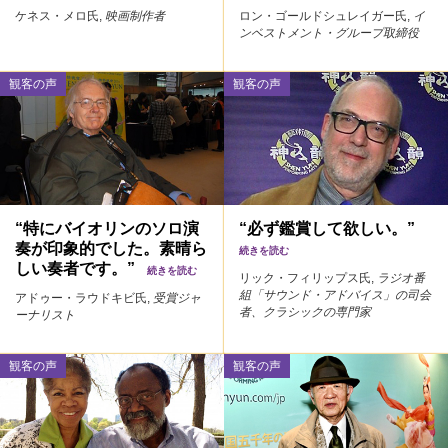
ケネス・メロ氏,
映画制作者
ロン・ゴールドシュレイガー氏,
イ
ンベストメント・グループ取締役
観客の声
観客の声
“特にバイオリンのソロ演
“必ず鑑賞して欲しい。”
奏が印象的でした。素晴ら
続きを読む
しい奏者です。”
続きを読む
リック・フィリップス氏,
ラジオ番
組「サウンド・アドバイス」の司会
アドゥー・ラウドキビ氏,
受賞ジャ
者、クラシックの専門家
ーナリスト
観客の声
観客の声