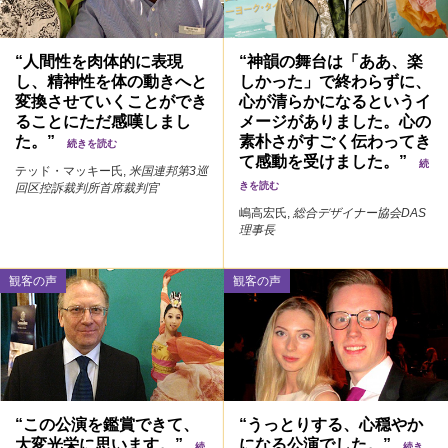
“人間性を肉体的に表現
“神韻の舞台は「ああ、楽
し、精神性を体の動きへと
しかった」で終わらずに、
変換させていくことができ
心が清らかになるというイ
ることにただ感嘆しまし
メージがありました。心の
た。”
素朴さがすごく伝わってき
続きを読む
て感動を受けました。”
続
テッド・マッキー氏,
米国連邦第3巡
きを読む
回区控訴裁判所首席裁判官
嶋高宏氏,
総合デザイナー協会DAS
理事長
観客の声
観客の声
“この公演を鑑賞できて、
“うっとりする、心穏やか
大変光栄に思います。”
になる公演でした。”
続
続き