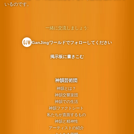
いるのです。
一緒に交流しましょう:
GanJingワールドでフォローしてください
掲示板に書きこむ
神韻芸術団
神韻とは？
神韻交響楽団
神韻での生活
神韻ファクトシート
私たちが直面するもの
神韻と精神性
アーティストの紹介