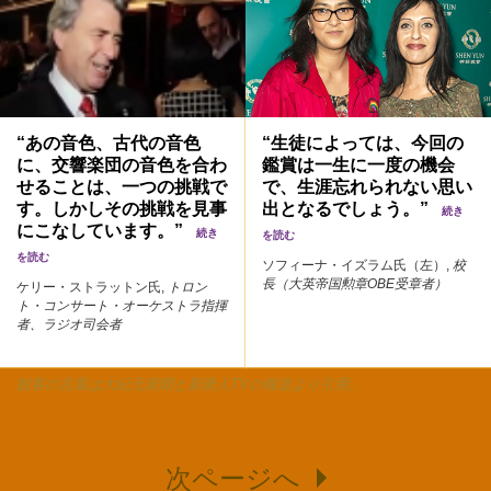
“あの音色、古代の音色
“生徒によっては、今回の
に、交響楽団の音色を合わ
鑑賞は一生に一度の機会
せることは、一つの挑戦で
で、生涯忘れられない思い
す。しかしその挑戦を見事
出となるでしょう。”
続き
にこなしています。”
続き
を読む
を読む
ソフィーナ・イズラム氏（左）,
校
長（大英帝国勲章OBE受章者）
ケリー・ストラットン氏,
トロン
ト・コンサート・オーケストラ指揮
者、ラジオ司会者
観客の言葉は大紀元新聞と新唐人TVの報道より引用。
次ページへ