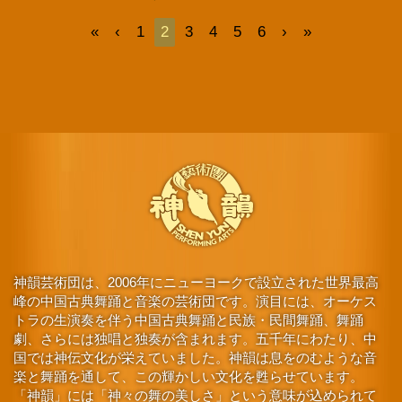
«
‹
1
2
3
4
5
6
›
»
神韻芸術団は、2006年にニューヨークで設立された世界最高
峰の中国古典舞踊と音楽の芸術団です。演目には、オーケス
トラの生演奏を伴う中国古典舞踊と民族・民間舞踊、舞踊
劇、さらには独唱と独奏が含まれます。五千年にわたり、中
国では神伝文化が栄えていました。神韻は息をのむような音
楽と舞踊を通して、この輝かしい文化を甦らせています。
「神韻」には「神々の舞の美しさ」という意味が込められて