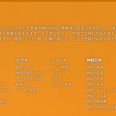
ヨークで設立された世界最高峰の中国古典舞踊と音楽の芸術団です。
唱と独奏が含まれます。五千年にわたり、中国では神伝文化が栄え
ます。「神韻」には「神々の舞の美しさ」という意味が込められて
ビデオ
ニュース
神韻百科
最新リスト
新しい情報
神韻の舞踊
神韻芸術団について
ニュース
神韻の音楽
アーティスト紹介
ブログ
神韻の声楽
シート
観客の声
メディア報道
神韻の衣装
するもの
メディア報道
神韻のバックスク
神韻の小道具
の紹介
神韻の舞踊劇
神韻と中国の伝統