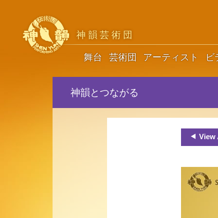
神韻芸術団
舞台
芸術団
アーティスト
ビ
神韻とつながる
View 