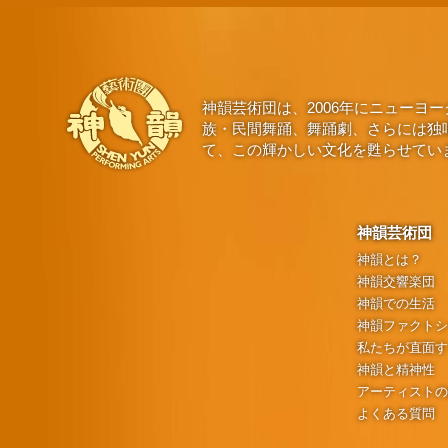
神韻芸術団は、2006年にニュー
族・民間舞踊、舞踊劇、さらには独
て、この輝かしい文化を甦らせてい
神韻芸術団
神韻とは？
神韻交響楽団
神韻での生活
神韻ファクト
私たちが直面
神韻と精神性
アーティスト
よくある質問