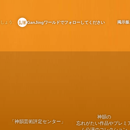
しょう:
掲示板
GanJingワールドでフォローしてください
神韻の
「神韻芸術評定センター」
忘れがたい作品やプレミ
ム公演のコレクション