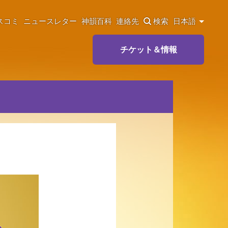
スコミ
ニュースレター
神韻百科
連絡先
検索
日本語
チケット＆情報