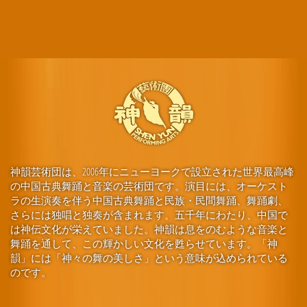
神韻芸術団は、2006年にニューヨークで設立された世界最高峰
の中国古典舞踊と音楽の芸術団です。演目には、オーケスト
ラの生演奏を伴う中国古典舞踊と民族・民間舞踊、舞踊劇、
さらには独唱と独奏が含まれます。五千年にわたり、中国で
は神伝文化が栄えていました。神韻は息をのむような音楽と
舞踊を通して、この輝かしい文化を甦らせています。「神
韻」には「神々の舞の美しさ」という意味が込められている
のです。