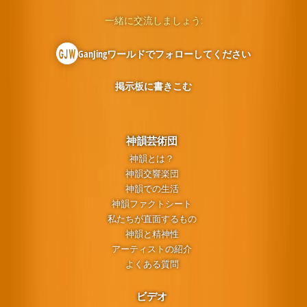
一緒に交流しましょう:
GanJingワールドでフォローしてください
掲示板に書きこむ
神韻芸術団
神韻とは？
神韻交響楽団
神韻での生活
神韻ファクトシート
私たちが直面するもの
神韻と精神性
アーティストの紹介
よくある質問
ビデオ