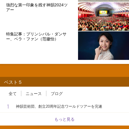
強烈な第一印象を残す神韻2024ツ
アー
特集記事：プリンシパル・ダンサ
ー、ベラ・ファン（范徽怡）
ベスト５
全て
ニュース
ブログ
1
神韻芸術団、創立20周年記念ワールドツアーを完遂
もっと見る