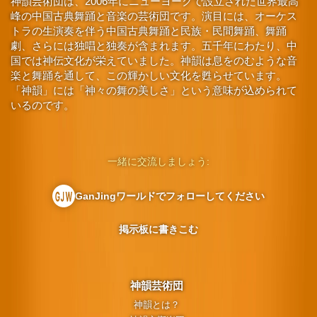
神韻芸術団は、2006年にニューヨークで設立された世界最高
峰の中国古典舞踊と音楽の芸術団です。演目には、オーケス
トラの生演奏を伴う中国古典舞踊と民族・民間舞踊、舞踊
劇、さらには独唱と独奏が含まれます。五千年にわたり、中
国では神伝文化が栄えていました。神韻は息をのむような音
楽と舞踊を通して、この輝かしい文化を甦らせています。
「神韻」には「神々の舞の美しさ」という意味が込められて
いるのです。
一緒に交流しましょう:
GanJingワールドでフォローしてください
掲示板に書きこむ
神韻芸術団
神韻とは？