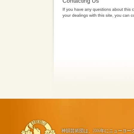
Contacting Us
If you have any questions about this co
your dealings with this site, you can 
神韻芸術団は、2006年にニュー