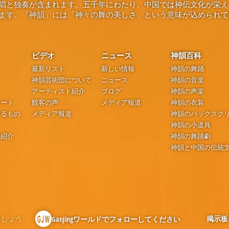
唱と独奏が含まれます。五千年にわたり、中国では神伝文化が栄え
ます。「神韻」には「神々の舞の美しさ」という意味が込められて
ビデオ
ニュース
神韻百科
最新リスト
新しい情報
神韻の舞踊
神韻芸術団について
ニュース
神韻の音楽
アーティスト紹介
ブログ
神韻の声楽
シート
観客の声
メディア報道
神韻の衣装
するもの
メディア報道
神韻のバックスク
神韻の小道具
の紹介
神韻の舞踊劇
神韻と中国の伝統
しょう:
掲示板
GanJingワールドでフォローしてください