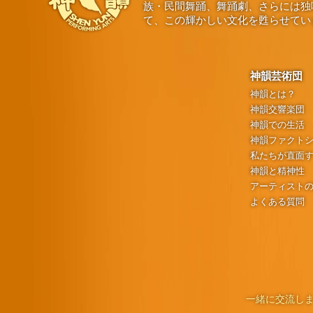
族・民間舞踊、舞踊劇、さらには独
て、この輝かしい文化を甦らせてい
神韻芸術団
神韻とは？
神韻交響楽団
神韻での生活
神韻ファクト
私たちが直面
神韻と精神性
アーティスト
よくある質問
一緒に交流しま