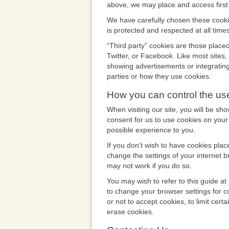
above, we may place and access first
We have carefully chosen these cooki
is protected and respected at all times
“Third party” cookies are those place
Twitter, or Facebook. Like most sites,
showing advertisements or integrating 
parties or how they use cookies.
How you can control the us
When visiting our site, you will be sh
consent for us to use cookies on your
possible experience to you.
If you don’t wish to have cookies plac
change the settings of your internet b
may not work if you do so.
You may wish to refer to this guide at
to change your browser settings for c
or not to accept cookies, to limit cer
erase cookies.