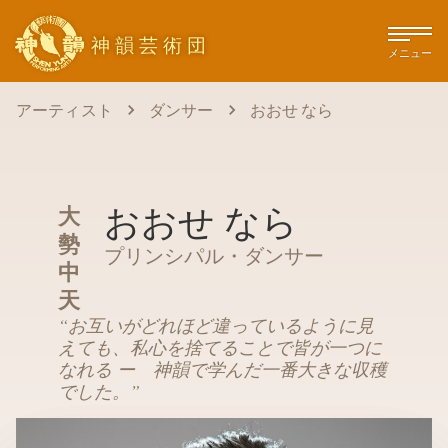
神韻芸術団
メニュー
アーティスト
ダンサー
おおせ なら
おおせ なら
大
勢
プリンシパル・ダンサー
中
天
“
お互いがどれほど違っているように見
えても、私心を捨てることで皆が一つに
なれる ー 神韻で学んだ一番大きな収穫
でした。
”